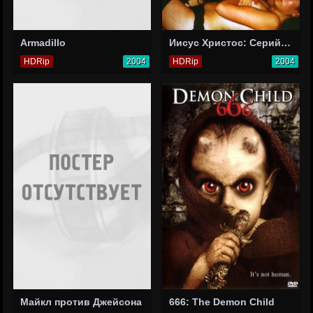
Armadillo
Иисус Христос: Серийный насильник
HDRip
2004
HDRip
2004
Майкл против Джейсона
666: The Demon Child