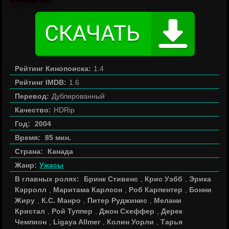
Рейтинг Кинопоиска:
1.4
Рейтинг IMDB:
1.6
Перевод:
Дублированный
Качество:
HDRip
Год:
2004
Время:
85 мин.
Страна:
Канада
Жанр:
Ужасы
В главных ролях:
Бринк Стивенс
,
Крис Уэбб
,
Эрика
Кэрролл
,
Маритама Карлсон
,
Роб Карпентер
,
Бонни
Жиру
,
К.С. Манро
,
Питер Руджинис
,
Мелани
Кристал
,
Рой Туппер
,
Джон Схеффер
,
Дерек
Чемпион
,
Ligaya Allmer
,
Колин Уорли
,
Тарья