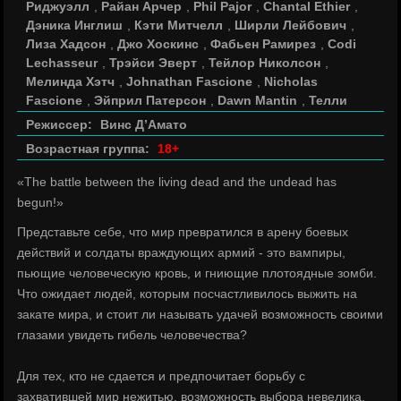
Риджуэлл
,
Райан Арчер
,
Phil Pajor
,
Chantal Ethier
,
Дэника Инглиш
,
Кэти Митчелл
,
Ширли Лейбович
,
Лиза Хадсон
,
Джо Хоскинс
,
Фабьен Рамирез
,
Codi
Lechasseur
,
Трэйси Эверт
,
Тейлор Николсон
,
Мелинда Хэтч
,
Johnathan Fascione
,
Nicholas
Fascione
,
Эйприл Патерсон
,
Dawn Mantin
,
Телли
Режиссер:
Винс Д’Амато
Возрастная группа:
18+
«The battle between the living dead and the undead has
begun!»
Представьте себе, что мир превратился в арену боевых
действий и солдаты враждующих армий - это вампиры,
пьющие человеческую кровь, и гниющие плотоядные зомби.
Что ожидает людей, которым посчастливилось выжить на
закате мира, и стоит ли называть удачей возможность своими
глазами увидеть гибель человечества?
Для тех, кто не сдается и предпочитает борьбу с
захватившей мир нежитью, возможность выбора невелика.