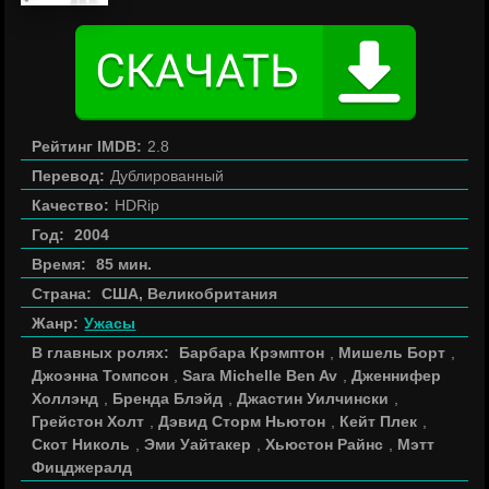
Рейтинг IMDB:
2.8
Перевод:
Дублированный
Качество:
HDRip
Год:
2004
Время:
85 мин.
Страна:
США, Великобритания
Жанр:
Ужасы
В главных ролях:
Барбара Крэмптон
,
Мишель Борт
,
Джоэнна Томпсон
,
Sara Michelle Ben Av
,
Дженнифер
Холлэнд
,
Бренда Блэйд
,
Джастин Уилчински
,
Грейстон Холт
,
Дэвид Сторм Ньютон
,
Кейт Плек
,
Скот Николь
,
Эми Уайтакер
,
Хьюстон Райнс
,
Мэтт
Фицджералд