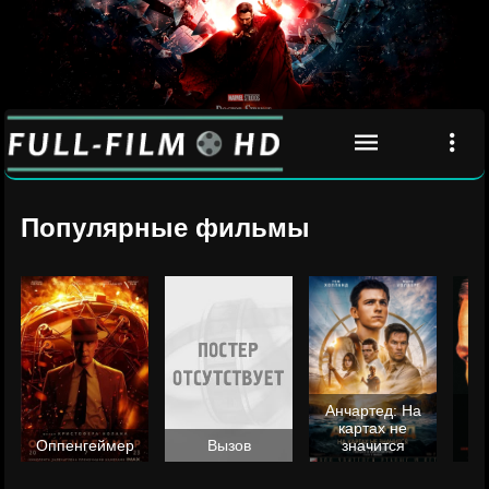
Популярные фильмы
Анчартед: На
картах не
ц
Оппенгеймер
Вызов
значится