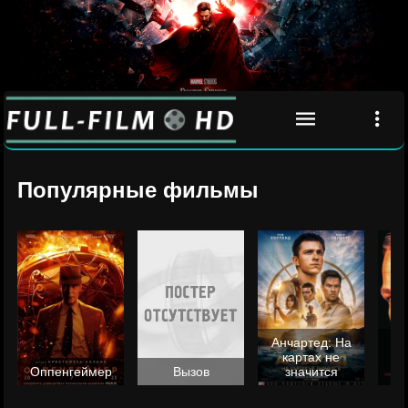
Популярные фильмы
Анчартед: На
картах не
ц
Оппенгеймер
Вызов
значится