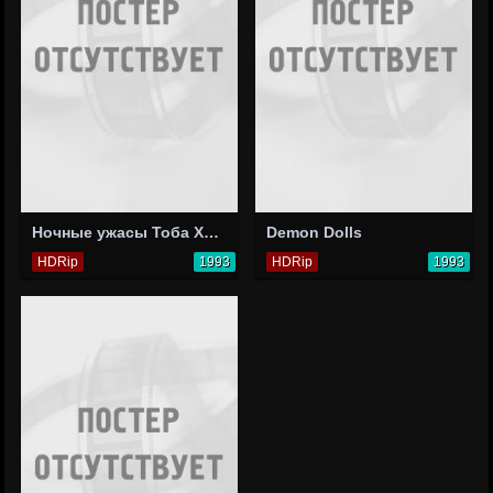
Ночные ужасы Тоба Хупера
Demon Dolls
HDRip
1993
HDRip
1993