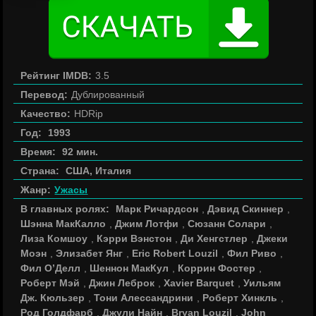
Рейтинг IMDB:
3.5
Перевод:
Дублированный
Качество:
HDRip
Год:
1993
Время:
92 мин.
Страна:
США, Италия
Жанр:
Ужасы
В главных ролях:
Марк Ричардсон
,
Дэвид Скиннер
,
Шэнна МакКалло
,
Джим Лотфи
,
Сюзанн Солари
,
Лиза Комшоу
,
Кэрри Вэнстон
,
Ди Хенгстлер
,
Джеки
Моэн
,
Элизабет Янг
,
Eric Robert Louzil
,
Фил Риво
,
Фил О’Делл
,
Шеннон МакКул
,
Коррин Фостер
,
Роберт Мэй
,
Джин Леброк
,
Xavier Barquet
,
Уильям
Дж. Кюльзер
,
Тони Алессандрини
,
Роберт Хинкль
,
Род Голдфарб
,
Джули Найн
,
Bryan Louzil
,
John