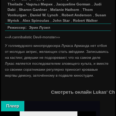
Theilade
,
Чарльз Мирик
,
Jacqueline Gorman
,
Judi
Dabi
,
Sharon Gardner
,
Melanie Hathorn
,
Thom
Vonkurgan
,
Daniel W. Lynch
,
Robert Anderson
,
Susan
Myrick
,
Alex Spinoulas
,
John Star
,
Robert Walker
Режиссер:
Эрик Лузил
««A cannibalistic Devil-monster»»
У голливудского кинопродюсера Лукаса Арманда нет отбоя
от молодых актрис, желающих стать звёздами. Записываясь
на кастинг, девушки не подозревают, что на самом деле
Лукас является последователем зловещего культа, и вместе
со своими соратниками регулярно приносит кровавые
жертвы демону, заточённому в подвале киностудии.
Смотреть онлайн Lukas' Ch
Плеер