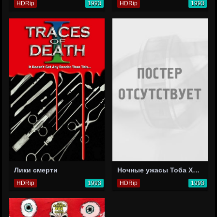
HDRip
1993
HDRip
1993
Лики смерти
Ночные ужасы Тоба Хупера
HDRip
1993
HDRip
1993