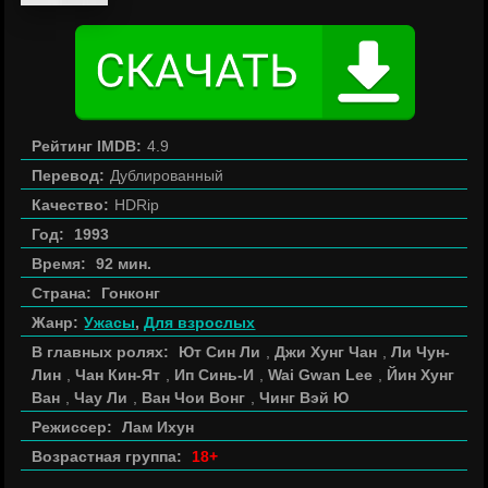
Рейтинг IMDB:
4.9
Перевод:
Дублированный
Качество:
HDRip
Год:
1993
Время:
92 мин.
Страна:
Гонконг
Жанр:
Ужасы
,
Для взрослых
В главных ролях:
Ют Син Ли
,
Джи Хунг Чан
,
Ли Чун-
Лин
,
Чан Кин-Ят
,
Ип Синь-И
,
Wai Gwan Lee
,
Йин Хунг
Ван
,
Чау Ли
,
Ван Чои Вонг
,
Чинг Вэй Ю
Режиссер:
Лам Ихун
Возрастная группа:
18+