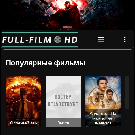
Популярные фильмы
Анчартед: На
картах не
ц
Оппенгеймер
Вызов
значится