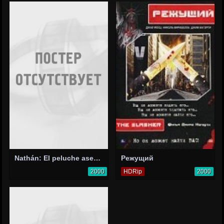
Nathán: El peluche asesino
Режущий
2000
HDRip
2000