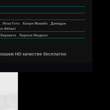
,
Лиза Гото
,
Каори Манабэ
,
Дзюндзи
o Akitani
 Хираката
,
Хироси Икэдзоэ
хорошем HD качестве бесплатно