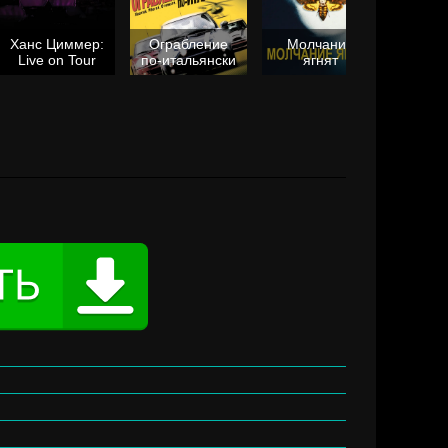
Ханс Циммер:
Ограбление
Молчание
Live on Tour
по-итальянски
ягнят
Та