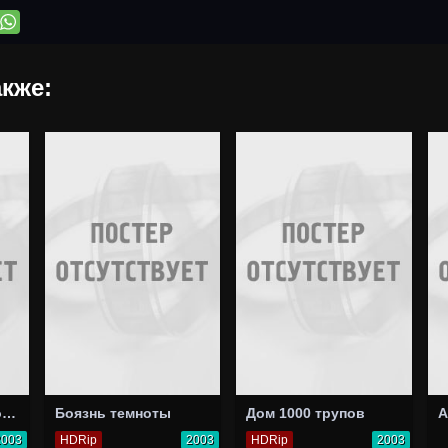
кже:
Секционный зал номер четыре
Боязнь темноты
Дом 1000 трупов
A
2003
HDRip
2003
HDRip
2003