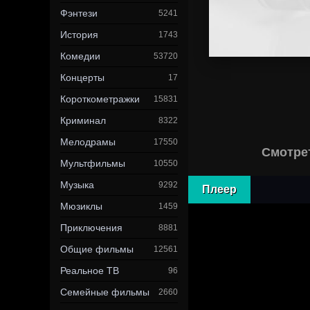
Фэнтези
5241
История
1743
Комедии
53720
Концерты
17
Короткометражки
15831
Криминал
8322
Мелодрамы
17550
Смотрет
Мультфильмы
10550
Музыка
9292
Плеер
Мюзиклы
1459
Приключения
8881
Общие фильмы
12561
Реальное ТВ
96
Семейные фильмы
2660