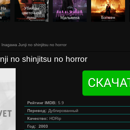
 На
Убийцы
не
цветочной
я
луны
Мальвина
Бэтмен
 Inagawa Junji no shinjitsu no horror
ji no shinjitsu no horror
Рейтинг IMDB:
5.9
Перевод:
Дублированный
Качество:
HDRip
Год:
2003