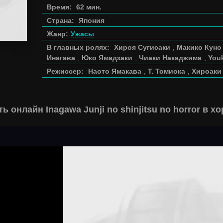
Время:
62 мин.
Страна:
Япония
Жанр:
Ужасы
В главных ролях:
Хироя Сугисаки
,
Макико Куно
Инагава
,
Юко Ямадзаки
,
Чиаки Накаджима
,
Youk
Режиссер:
Наото Ямакава
,
Т. Томиока
,
Хироаки
ь онлайн Inagawa Junji no shinjitsu no horror в 