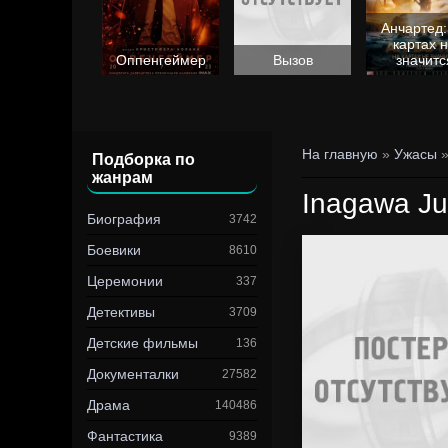
Анчартед:
картах 
Барби
Оппенгеймер
Вызов
значитс
На главную
»
Ужасы
»
Подборка по
жанрам
Inagawa Jun
Биография
3742
Боевики
8610
Церемонии
337
Детективы
3709
Детские фильмы
136
Документалки
27582
Драма
140486
Фантастика
9389