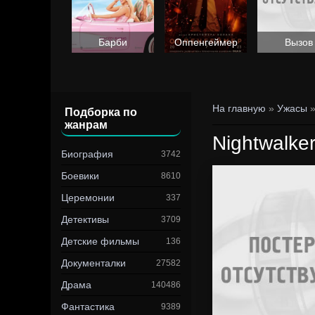
Барби
Оппенгеймер
Вызов
На главную
»
Ужасы
»
Подборка по
жанрам
Nightwalke
Биография
3742
Боевики
8610
Церемонии
337
Детективы
3709
Детские фильмы
136
Документалки
27582
Драма
140486
Фантастика
9389