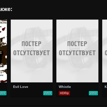
кже:
Evil Love
Whistle
К
2003
2003
HDRip
2003