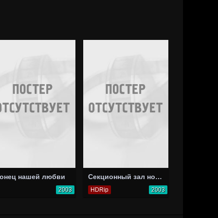
онец нашей любви
Секционный зал номер четыре
2003
HDRip
2003