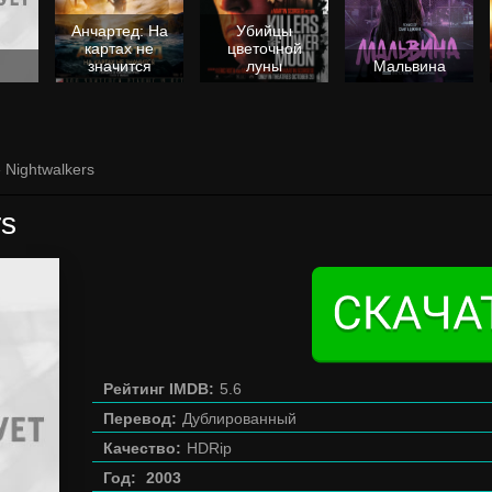
Анчартед: На
Убийцы
картах не
цветочной
значится
луны
Мальвина
 Nightwalkers
rs
Рейтинг IMDB:
5.6
Перевод:
Дублированный
Качество:
HDRip
Год:
2003