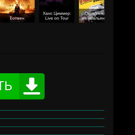
Ханс Циммер:
Ограбление
Мол
Бэтмен
Live on Tour
по-итальянски
я