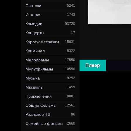
Фэнтези
5241
История
1743
Комедии
53720
Концерты
17
Короткометражки
15831
Криминал
8322
Мелодрамы
17550
Плеер
Мультфильмы
10550
Музыка
9292
Мюзиклы
1459
Приключения
8881
Общие фильмы
12561
Реальное ТВ
96
Семейные фильмы
2660