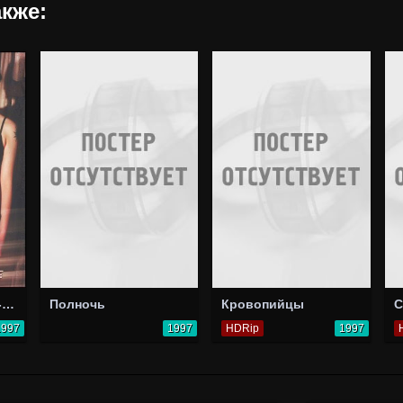
кже:
Я был подростком-душителем
Полночь
Кровопийцы
C
1997
1997
HDRip
1997