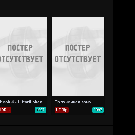
hock 4 - Liftarflickan
Полуночная зона
HDRip
1997
HDRip
1997