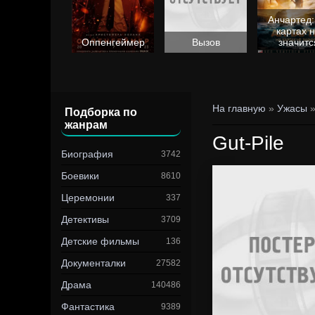
Анчартед:
картах 
Барби
Оппенгеймер
Вызов
значитс
На главную
»
Ужасы
»
Подборка по
жанрам
Gut-Pile
Биография
3742
Боевики
8610
Церемонии
337
Детективы
3709
Детские фильмы
136
Документалки
27582
Драма
140486
Фантастика
9389