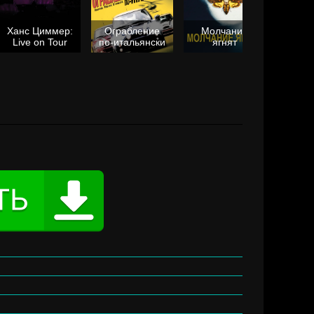
Ханс Циммер:
Ограбление
Молчание
Live on Tour
по-итальянски
ягнят
Та