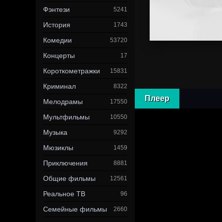
Фэнтези
5241
История
1743
Комедии
53720
Концерты
17
Короткометражки
15831
Криминал
8322
Плеер
Мелодрамы
17550
Мультфильмы
10550
Музыка
9292
Мюзиклы
1459
Приключения
8881
Общие фильмы
12561
Реальное ТВ
96
Семейные фильмы
2660