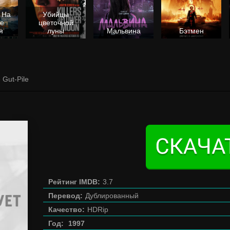
 На
Убийцы
не
цветочной
я
луны
Мальвина
Бэтмен
 Gut-Pile
Рейтинг IMDB:
3.7
Перевод:
Дублированный
Качество:
HDRip
Год:
1997