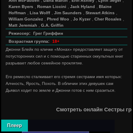
Ann McFadden
,
Dana Martin
,
Erin Ashley
,
Lynn Seger
,
Karen Byers
,
Roman Liccini
,
Jack Hyland
,
Blaine
Hoffman
,
Lisa Wolff
,
Jim Saunders
,
Stewart Atkins
,
William Gonzalez
,
Phred Woo
,
Jo Kyzer
,
Cher Rosales
,
Matt Jeremiah
,
G.A. Griffin
Режиссер:
Грег Гриффин
Возрастная группа:
18+
Джонни Блейк по кличке «Монах» предоставляет защиту от
потусторонних сил и с помощью старинных оккультных книг
разрывает любое семейное проклятие.
Его ремесло сталкивает его стремя сестрами имя которых:
Алчность, Ярость, Похоть. В обличии этих девушек сам
Дьявол ходит по земле и Джонни готов с ним сразиться.
Смотреть онлайн Сестры гр
Плеер