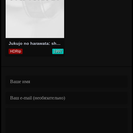
Jukujo no harawata: shinku no sakeme
HDRip
1997