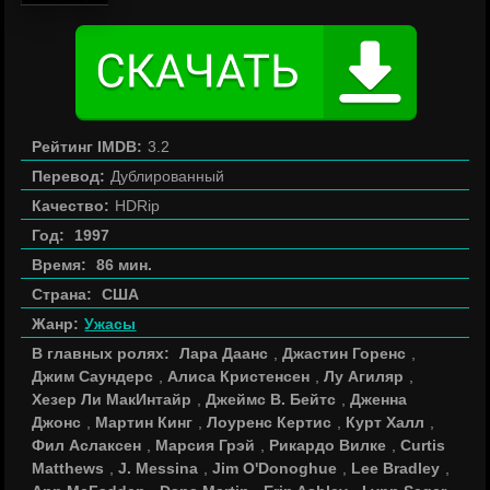
Рейтинг IMDB:
3.2
Перевод:
Дублированный
Качество:
HDRip
Год:
1997
Время:
86 мин.
Страна:
США
Жанр:
Ужасы
В главных ролях:
Лара Даанс
,
Джастин Горенс
,
Джим Саундерс
,
Алиса Кристенсен
,
Лу Агиляр
,
Хезер Ли МакИнтайр
,
Джеймс В. Бейтс
,
Дженна
Джонс
,
Мартин Кинг
,
Лоуренс Кертис
,
Курт Халл
,
Фил Аслаксен
,
Марсия Грэй
,
Рикардо Вилке
,
Curtis
Matthews
,
J. Messina
,
Jim O'Donoghue
,
Lee Bradley
,