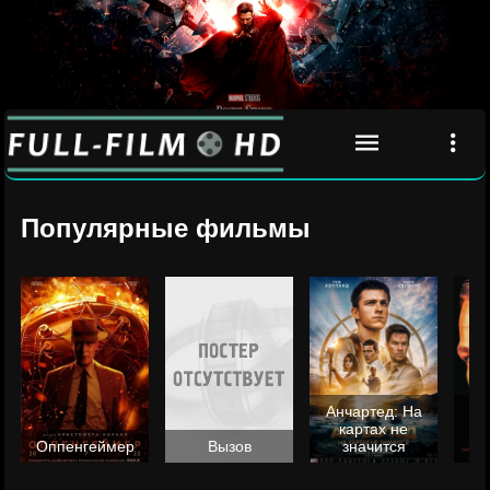
Популярные фильмы
Анчартед: На
картах не
ц
Оппенгеймер
Вызов
значится