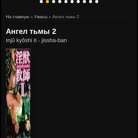
На главную
»
Ужасы
» Ангел тьмы 2
Ангел тьмы 2
Injû kyôshi II - jissha-ban