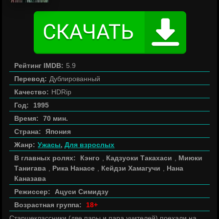
Рейтинг IMDB:
5.9
Перевод:
Дублированный
Качество:
HDRip
Год:
1995
Время:
70 мин.
Страна:
Япония
Жанр:
Ужасы
,
Для взрослых
В главных ролях:
Кэнго
,
Кадзуоки Такахаси
,
Миюки
Танигава
,
Рика Нанасе
,
Кейдзи Хамагучи
,
Нана
Каназава
Режиссер:
Ацуси Симидзу
Возрастная группа:
18+
Старшеклассники (две пары и пара учителей) поехали на