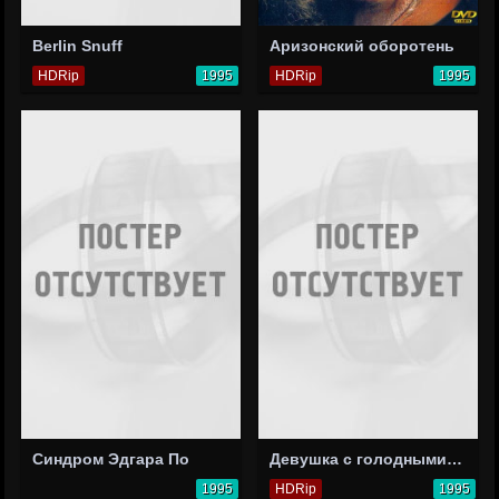
Berlin Snuff
Аризонский оборотень
HDRip
1995
HDRip
1995
Синдром Эдгара По
Девушка с голодными глазами
1995
HDRip
1995