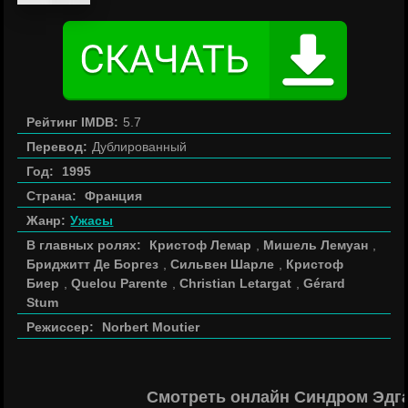
Рейтинг IMDB:
5.7
Перевод:
Дублированный
Год:
1995
Страна:
Франция
Жанр:
Ужасы
В главных ролях:
Кристоф Лемар
,
Мишель Лемуан
,
Бриджитт Де Боргез
,
Сильвен Шарле
,
Кристоф
Биер
,
Quelou Parente
,
Christian Letargat
,
Gérard
Stum
Режиссер:
Norbert Moutier
Смотреть онлайн Синдром Эдга