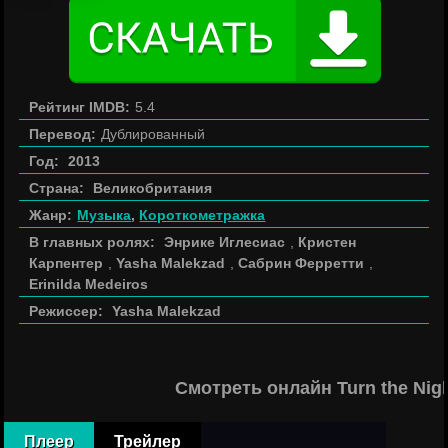
Рейтинг IMDB:
5.4
Перевод:
Дублированный
Год:
2013
Страна:
Великобритания
Жанр:
Музыка
,
Короткометражка
В главных ролях:
Энрике Иглесиас
,
Кристен
Карпентер
,
Yasha Malekzad
,
Сабрин Ферретти
,
Erinilda Medeiros
Режиссер:
Yasha Malekzad
Смотреть онлайн Turn the Nig
Плеер
Трейлер