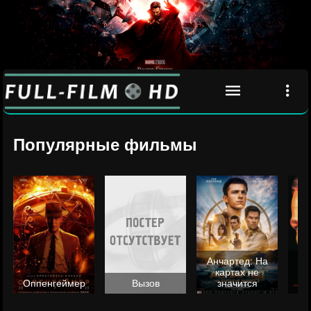
Популярные фильмы
Анчартед: На
картах не
ц
Оппенгеймер
Вызов
значится