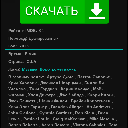
Рейтинг IMDB:
6.1
Перевод:
Дублированный
Год:
2013
Время:
5 мин.
Страна:
США
Жанр:
Музыка
,
Короткометражка
В главных ролях:
Артуро Джил
,
Пэттон Освальт
,
Крис Хардвик
,
Джейсон Шварцман
,
Билли Ди
Уильямс
,
Тони Гарднер
,
Керин Малчус
,
Майк
Фирман
,
Хлоя Дикстра
,
Джо Чайлдз
,
Кэрри Киган
,
Джек Беннетт
,
Шэнон Финли
,
Брайан Кристенсен
,
Кира Элиз Гарднер
,
Brandon Alinger
,
Art Andrews
,
John Ciarlone
,
Cynthia Gardner
,
Rob Klein
,
Brian
Lewis
,
Patrick Louie
,
Craig McKeeman
,
Mike Morello
,
Darren Roberts
,
Aaron Romero
,
Victoria Schmidt
,
Tom