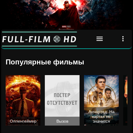
Популярные фильмы
Анчартед: На
картах не
ц
Оппенгеймер
Вызов
значится