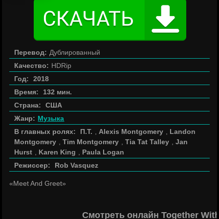
Перевод:
Дублированный
Качество:
HDRip
Год:
2018
Время:
132 мин.
Страна:
США
Жанр:
Музыка
В главных ролях:
П.Т.
,
Alexis Montgomery
,
Landon
Montgomery
,
Tim Montgomery
,
Tia Tat Talley
,
Jan
Hurst
,
Karen King
,
Paula Logan
Режиссер:
Rob Vasquez
«Meet And Greet»
Смотреть онлайн Together Wit