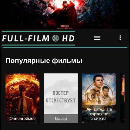
Популярные фильмы
Анчартед: На
картах не
ц
Оппенгеймер
Вызов
значится