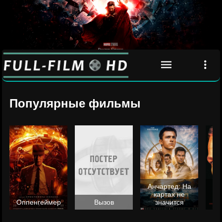
Популярные фильмы
Анчартед: На
картах не
ц
Оппенгеймер
Вызов
значится