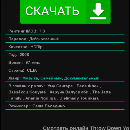
Рейтинг IMDB:
7.8
Перевод:
Дублированный
Качество:
HDRip
Год:
2008
Время:
97 мин.
Страна:
США
Жанр:
Музыка
,
Семейный
,
Документальный
В главных ролях:
Уму Сангаре
,
Бела Флек
,
Bassékou Kouyaté
,
Харуна Валусимби
,
The Jatta
Family
,
Anania Ngoliga
,
Djelimady Tounkara
Режиссер:
Саша Паладино
Смотреть онлайн Throw Down You