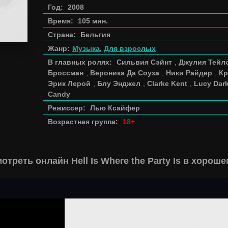
Год:
2008
Время:
105 мин.
Страна:
Бельгия
Жанр:
Музыка
,
Для взрослых
В главных ролях:
Сильвия Сэйнт
,
Джулия Тейл
Броссман
,
Вероника Да Соуза
,
Ники Райдер
,
Кр
Эрик Лерой
,
Блу Энджел
,
Clarke Kent
,
Lucy Dar
Candy
Режиссер:
Лью Ксайфер
Возрастная группа:
18+
отреть онлайн Hell Is Where the Party Is в хорош