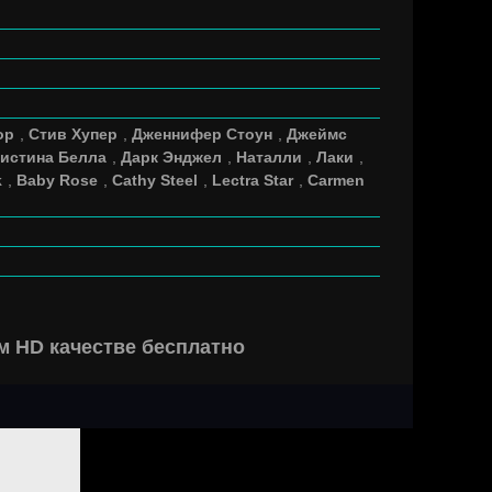
ор
,
Стив Хупер
,
Дженнифер Стоун
,
Джеймс
истина Белла
,
Дарк Энджел
,
Наталли
,
Лаки
,
k
,
Baby Rose
,
Cathy Steel
,
Lectra Star
,
Carmen
ем HD качестве бесплатно