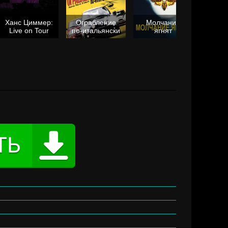
Ханс Циммер:
Ограбление
Молчание
Live on Tour
по-итальянски
ягнят
Та