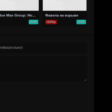
Blue Man Group: How to Be a Megastar 2.0
Фавела на взрыве
2008
HDRip
2008