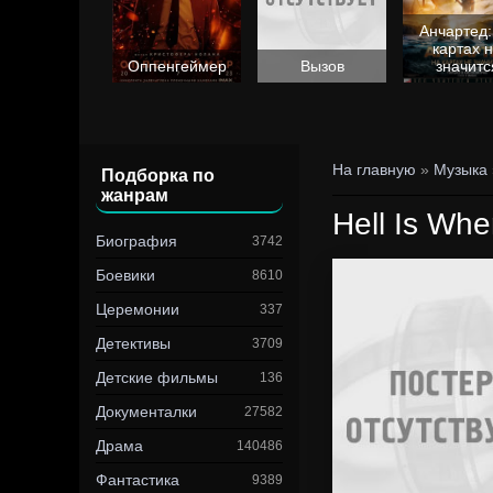
Анчартед:
картах 
Барби
Оппенгеймер
Вызов
значитс
На главную
»
Музыка
Подборка по
жанрам
Hell Is Whe
Биография
3742
Боевики
8610
Церемонии
337
Детективы
3709
Детские фильмы
136
Документалки
27582
Драма
140486
Фантастика
9389