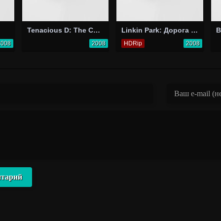
Tenacious D: The Complete Masterworks 2
Linkin Park: Дорога к революции (живой концерт в Милтон Кейнз)
2008
2008
HDRip
2008
нтарий