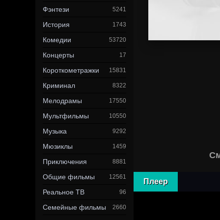
Фэнтези
5241
История
1743
Комедии
53720
Концерты
17
Короткометражки
15831
Криминал
8322
Мелодрамы
17550
Мультфильмы
10550
Музыка
9292
Мюзиклы
1459
См
Приключения
8881
Общие фильмы
12561
Плеер
Реальное ТВ
96
Семейные фильмы
2660