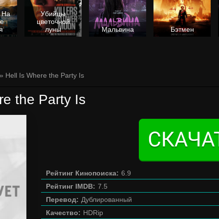
 На
Убийцы
не
цветочной
я
луны
Мальвина
Бэтмен
» Hell Is Where the Party Is
re the Party Is
Рейтинг Кинопоиска:
6.9
Рейтинг IMDB:
7.5
Перевод:
Дублированный
Качество:
HDRip