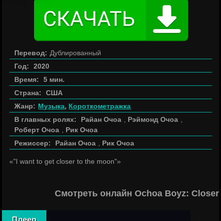
Перевод:
Дублированный
Год:
2020
Время:
5 мин.
Страна:
США
Жанр:
Музыка
,
Короткометражка
В главных ролях:
Райан Очоа
,
Рэймонд Очоа
,
Роберт Очоа
,
Рик Очоа
Режиссер:
Райан Очоа
,
Рик Очоа
«"I want to get closer to the moon"»
Смотреть онлайн Ochoa Boyz: Closer
Плеер