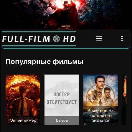
Популярные фильмы
Анчартед: На
картах не
ц
Оппенгеймер
Вызов
значится