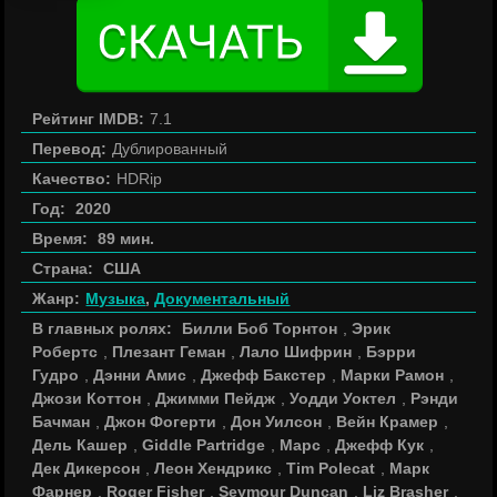
Рейтинг IMDB:
7.1
Перевод:
Дублированный
Качество:
HDRip
Год:
2020
Время:
89 мин.
Страна:
США
Жанр:
Музыка
,
Документальный
В главных ролях:
Билли Боб Торнтон
,
Эрик
Робертс
,
Плезант Геман
,
Лало Шифрин
,
Бэрри
Гудро
,
Дэнни Амис
,
Джефф Бакстер
,
Марки Рамон
,
Джози Коттон
,
Джимми Пейдж
,
Уодди Уоктел
,
Рэнди
Бачман
,
Джон Фогерти
,
Дон Уилсон
,
Вейн Крамер
,
Дель Кашер
,
Giddle Partridge
,
Марс
,
Джефф Кук
,
Дек Дикерсон
,
Леон Хендрикс
,
Tim Polecat
,
Марк
Фарнер
,
Roger Fisher
,
Seymour Duncan
,
Liz Brasher
,