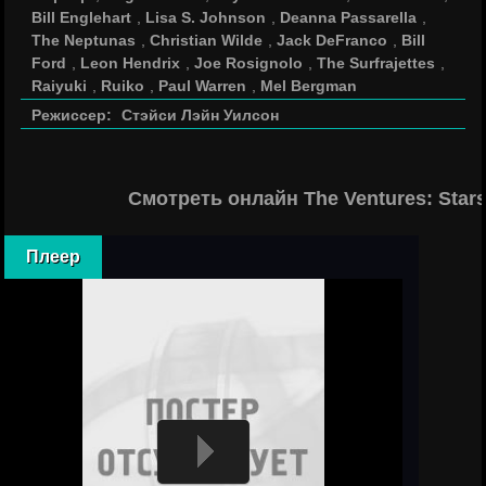
Bill Englehart
,
Lisa S. Johnson
,
Deanna Passarella
,
The Neptunas
,
Christian Wilde
,
Jack DeFranco
,
Bill
Ford
,
Leon Hendrix
,
Joe Rosignolo
,
The Surfrajettes
,
Raiyuki
,
Ruiko
,
Paul Warren
,
Mel Bergman
Режиссер:
Стэйси Лэйн Уилсон
Смотреть онлайн The Ventures: Star
Плеер