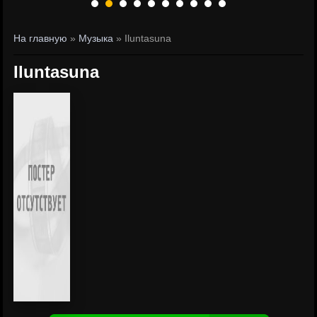
На главную
»
Музыка
» Iluntasuna
Iluntasuna