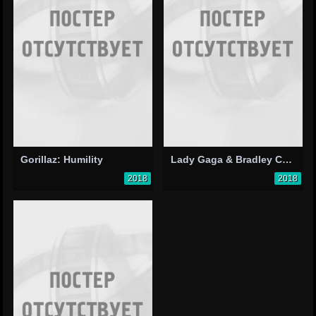
Gorillaz: Humility
Lady Gaga & Bradley Cooper: I'll Never Love Again
2018
2018