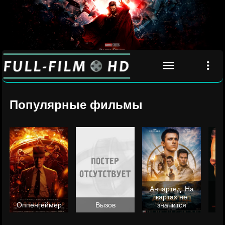
Популярные фильмы
Анчартед: На
картах не
ц
Оппенгеймер
Вызов
значится