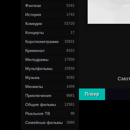
Фэнтези
5241
История
1743
Комедии
53720
Концерты
17
Короткометражки
15831
Криминал
8322
Мелодрамы
17550
Мультфильмы
10550
Музыка
9292
Смот
Мюзиклы
1459
Плеер
Приключения
8881
Общие фильмы
12561
Реальное ТВ
96
Семейные фильмы
2660