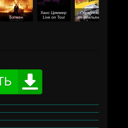
Ханс Циммер:
Ограбление
Мол
Бэтмен
Live on Tour
по-итальянски
я