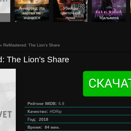
Анчартед: На
Убийцы
картах не
цветочной
значится
луны
Мальвина
» ReMastered: The Lion's Share
: The Lion's Share
Рейтинг IMDB:
6.8
Качество:
HDRip
Год:
2018
Время:
84 мин.