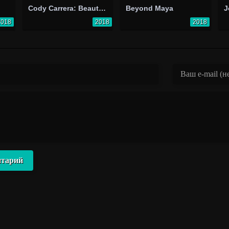
Cody Carrera: Beautiful Disaster
Beyond Maya
J
2018
2018
2018
нтарий