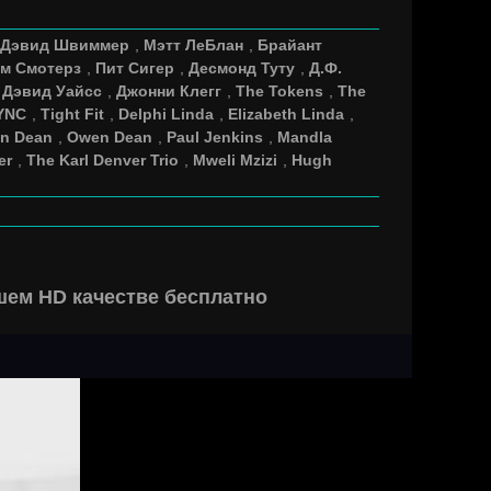
Дэвид Швиммер
,
Мэтт ЛеБлан
,
Брайант
м Смотерз
,
Пит Сигер
,
Десмонд Туту
,
Д.Ф.
 Дэвид Уайсс
,
Джонни Клегг
,
The Tokens
,
The
YNC
,
Tight Fit
,
Delphi Linda
,
Elizabeth Linda
,
en Dean
,
Owen Dean
,
Paul Jenkins
,
Mandla
er
,
The Karl Denver Trio
,
Mweli Mzizi
,
Hugh
ошем HD качестве бесплатно