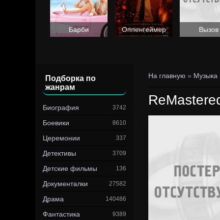
Барби
Оппенгеймер
Вызов
На главную
»
Музыка
Подборка по
жанрам
ReMastered
Биография
3742
Боевики
8610
Церемонии
337
Детективы
3709
Детские фильмы
136
Документалки
27582
Драма
140486
Фантастика
9389