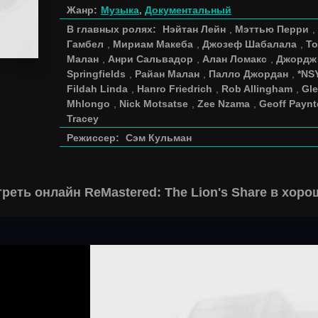
Жанр:
Музыка
,
Документальный
В главных ролях:
Нэйтан Лейн
,
Мэттью Перри
,
Гамбел
,
Мириам Макеба
,
Джозеф Шабалала
,
То
Малан
,
Анри Сальвадор
,
Алан Ломакс
,
Джордж
Springfields
,
Райан Малан
,
Палло Джордан
,
*NS
Fildah Linda
,
Hanro Friedrich
,
Rob Allingham
,
Gl
Mhlongo
,
Nick Motsatse
,
Zee Nzama
,
Geoff Paynt
Tracey
Режиссер:
Сэм Кульман
реть онлайн ReMastered: The Lion's Share в хор