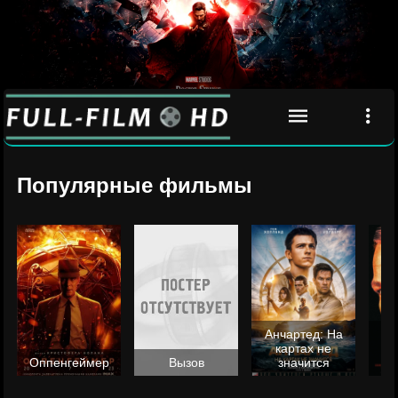
Популярные фильмы
Анчартед: На
картах не
ц
Оппенгеймер
Вызов
значится