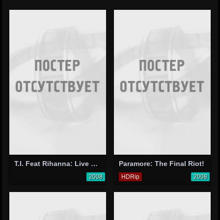
T.I. Feat Rihanna: Live Your Life
Paramore: The Final Riot!
2008
HDRip
2008