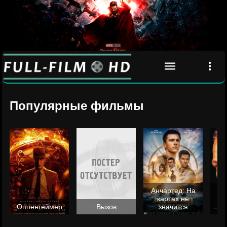
Популярные фильмы
Анчартед: На
картах не
ц
Оппенгеймер
Вызов
значится