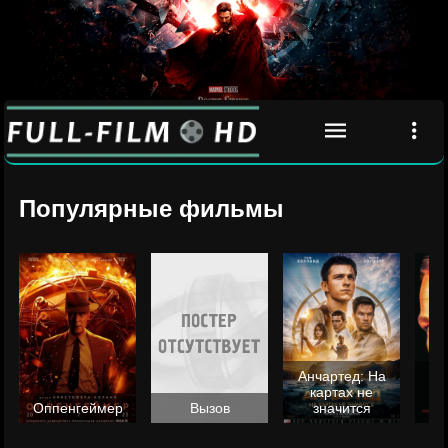
Популярные фильмы
Анчартед: На
картах не
ц
Оппенгеймер
Вызов
значится