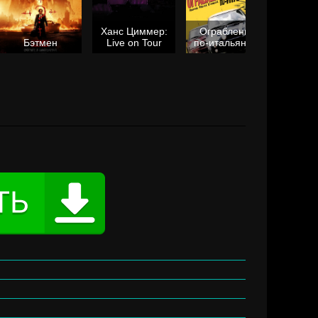
Ханс Циммер:
Ограбление
Мол
Бэтмен
Live on Tour
по-итальянски
я