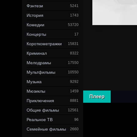
Фэнтези
5241
История
1743
Комедии
53720
Концерты
17
Короткометражки
15831
Криминал
8322
Мелодрамы
17550
Мультфильмы
10550
Музыка
9292
Мюзиклы
1459
Плеер
Приключения
8881
Общие фильмы
12561
Реальное ТВ
96
Семейные фильмы
2660