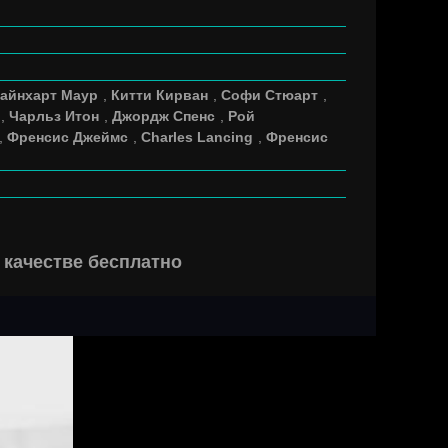
айнхарт Маур
,
Китти Кирван
,
Софи Стюарт
,
,
Чарльз Итон
,
Джордж Спенс
,
Рой
,
Френсис Джеймс
,
Charles Lancing
,
Френсис
 качестве бесплатно