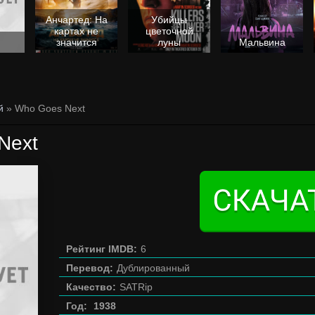
Анчартед: На
Убийцы
картах не
цветочной
значится
луны
Мальвина
й
» Who Goes Next
Next
Рейтинг IMDB:
6
Перевод:
Дублированный
Качество:
SATRip
Год:
1938