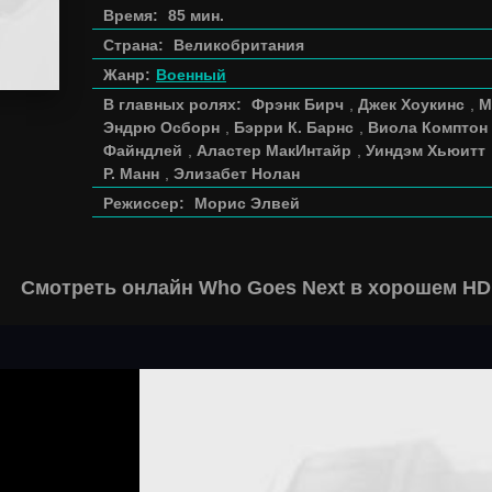
Время:
85 мин.
Страна:
Великобритания
Жанр:
Военный
В главных ролях:
Фрэнк Бирч
,
Джек Хоукинс
,
М
Эндрю Осборн
,
Бэрри К. Барнс
,
Виола Комптон
Файндлей
,
Аластер МакИнтайр
,
Уиндэм Хьюитт
Р. Манн
,
Элизабет Нолан
Режиссер:
Морис Элвей
Смотреть онлайн Who Goes Next в хорошем HD