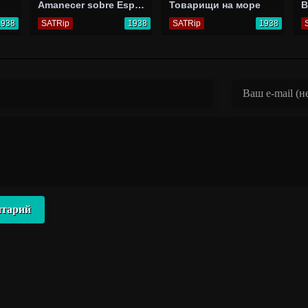
Amanecer sobre España
Товарищи на море
B
1938
SATRip
1938
SATRip
1938
нтарий