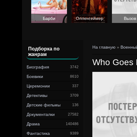
Барби
Оппенгеймер
Вызов
На главную
»
Военны
Подборка по
жанрам
Who Goes 
Биография
3742
Боевики
8610
Церемонии
337
Детективы
3709
Детские фильмы
136
Документалки
27582
Драма
140486
Фантастика
9389