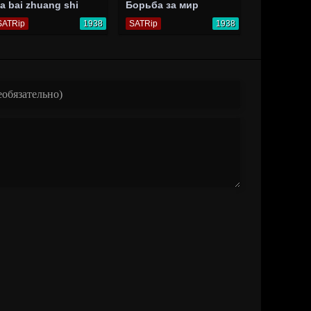
a bai zhuang shi
Борьба за мир
SATRip
1938
SATRip
1938