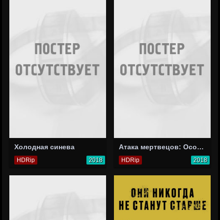
Холодная синева
Атака мертвецов: Осовец
HDRip
2018
HDRip
2018