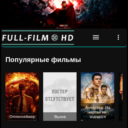
Популярные фильмы
Анчартед: На
картах не
ц
Оппенгеймер
Вызов
значится