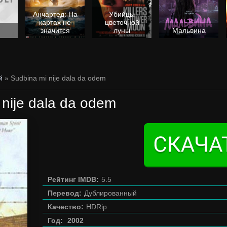
Анчартед: На
Убийцы
картах не
цветочной
значится
луны
Мальвина
й
» Sudbina mi nije dala da odem
 nije dala da odem
Рейтинг IMDB:
5.5
Перевод:
Дублированный
Качество:
HDRip
Год:
2002