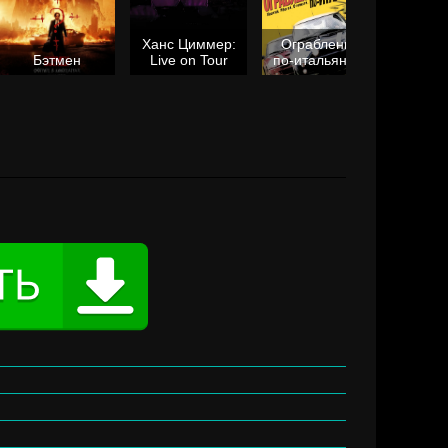
Ханс Циммер:
Ограбление
Мол
Бэтмен
Live on Tour
по-итальянски
я