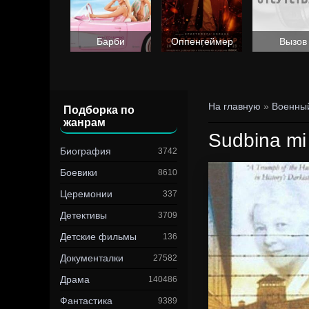
Барби
Оппенгеймер
Вызов
На главную
»
Военны
Подборка по
жанрам
Sudbina mi
Биография
3742
Боевики
8610
Церемонии
337
Детективы
3709
Детские фильмы
136
Документалки
27582
Драма
140486
Фантастика
9389