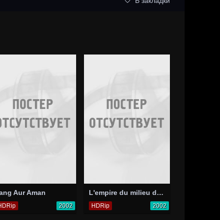
В закладки
ang Aur Aman
L'empire du milieu du sud
HDRip
2002
HDRip
2002