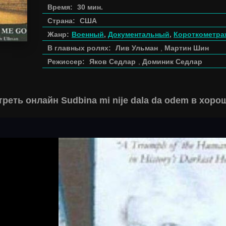
Время:
30 мин.
Страна:
США
Жанр:
Военный
,
Документальный
,
Короткометра
В главных ролях:
Лив Ульман
,
Мартин Шин
Режиссер:
Яков Седлар
,
Доминик Седлар
реть онлайн Sudbina mi nije dala da odem в хор