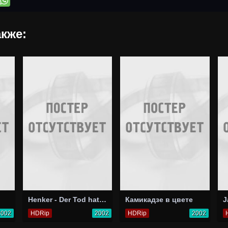
кже:
Henker - Der Tod hat ein Gesicht
Камикадзе в цвете
J
2002
HDRip
2002
HDRip
2002