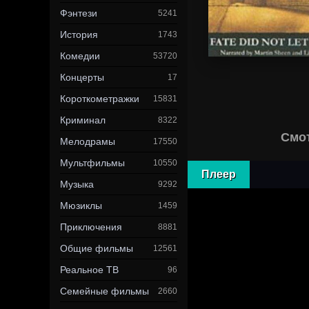
Фэнтези
5241
История
1743
Комедии
53720
Концерты
17
Короткометражки
15831
Криминал
8322
Смот
Мелодрамы
17550
Мультфильмы
10550
Плеер
Музыка
9292
Мюзиклы
1459
Приключения
8881
Общие фильмы
12561
Реальное ТВ
96
Семейные фильмы
2660