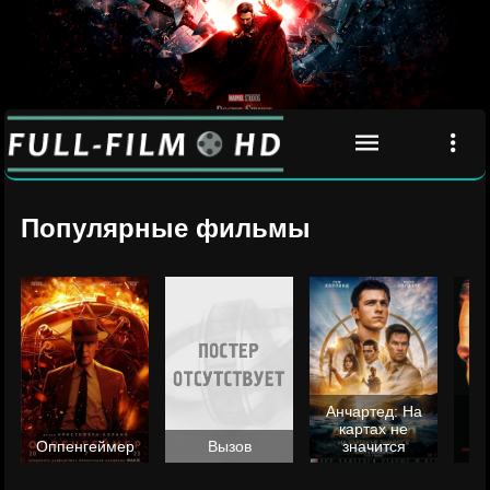
Популярные фильмы
Анчартед: На
картах не
ц
Оппенгеймер
Вызов
значится