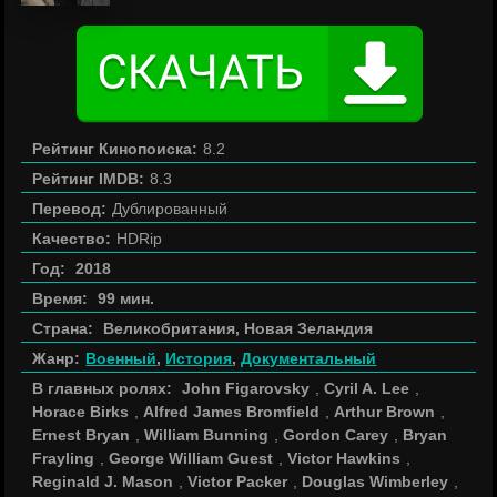
Рейтинг Кинопоиска:
8.2
Рейтинг IMDB:
8.3
Перевод:
Дублированный
Качество:
HDRip
Год:
2018
Время:
99 мин.
Страна:
Великобритания, Новая Зеландия
Жанр:
Военный
,
История
,
Документальный
В главных ролях:
John Figarovsky
,
Cyril A. Lee
,
Horace Birks
,
Alfred James Bromfield
,
Arthur Brown
,
Ernest Bryan
,
William Bunning
,
Gordon Carey
,
Bryan
Frayling
,
George William Guest
,
Victor Hawkins
,
Reginald J. Mason
,
Victor Packer
,
Douglas Wimberley
,