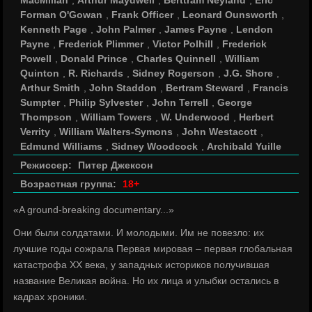
MacMillan
,
Arthur Maydwell
,
Berttram Neyland
,
Eric
Forman O'Gowan
,
Frank Officer
,
Leonard Ounsworth
,
Kenneth Page
,
John Palmer
,
James Payne
,
Lendon
Payne
,
Frederick Plimmer
,
Victor Polhill
,
Frederick
Powell
,
Donald Prince
,
Charles Quinnell
,
William
Quinton
,
R. Richards
,
Sidney Rogerson
,
J.G. Shore
,
Arthur Smith
,
John Staddon
,
Bertram Steward
,
Francis
Sumpter
,
Philip Sylvester
,
John Terrell
,
George
Thompson
,
William Towers
,
W. Underwood
,
Herbert
Verrity
,
William Walters-Symons
,
John Westacott
,
Edmund Williams
,
Sidney Woodcock
,
Archibald Yuille
Режиссер:
Питер Джексон
Возрастная группа:
18+
«A ground-breaking documentary...»
Они были солдатами. И молодыми. Им не повезло: их
лучшие годы сожрала Первая мировая – первая глобальная
катастрофа ХХ века, у западных историков получившая
название Великая война. Но их лица и улыбки остались в
кадрах хроники.