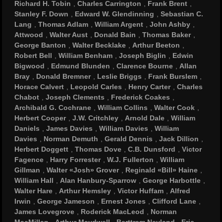
Richard H. Tobin
,
Charles Carrington
,
Frank Brent
,
Stanley F. Down
,
Edward W. Glendinning
,
Sebastian C.
Lang
,
Thomas Adlam
,
William Argent
,
John Ashby
,
Attwood
,
Walter Aust
,
Donald Bain
,
Thomas Baker
,
George Banton
,
Walter Becklake
,
Arthur Beeton
,
Robert Bell
,
William Benham
,
Joseph Biglin
,
Edwin
Bigwood
,
Edmund Blunden
,
Clarence Bourne
,
Allan
Bray
,
Donald Bremner
,
Leslie Briggs
,
Frank Burslem
,
Horace Calvert
,
Leopold Carles
,
Henry Carter
,
Charles
Chabot
,
Joseph Clements
,
Frederick Coakes
,
Archibald G. Cochrane
,
William Collins
,
Walter Cook
,
Herbert Cooper
,
J.W. Critchley
,
Arnold Dale
,
William
Daniels
,
James Davies
,
William Davies
,
William
Davies
,
Norman Demuth
,
Gerald Dennis
,
Jack Dillion
,
Herbert Doggett
,
Thomas Dove
,
C.B. Dunsford
,
Victor
Fagence
,
Harry Forrester
,
W.J. Fullerton
,
William
Gillman
,
Walter «Josh» Grover
,
Reginald «Bill» Haine
,
William Hall
,
Alan Hanbury-Sparrow
,
George Harbottle
,
Walter Hare
,
Arthur Hemsley
,
Victor Huffam
,
Alfred
Irwin
,
George Jameson
,
Ernest Jones
,
Clifford Lane
,
James Lovegrove
,
Roderick MacLeod
,
Norman