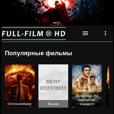
Популярные фильмы
Анчартед: На
картах не
ц
Оппенгеймер
Вызов
значится