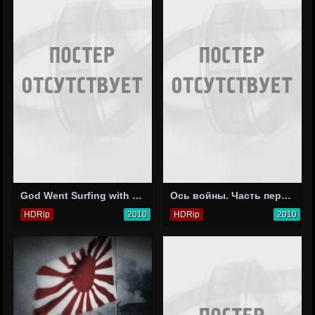
God Went Surfing with the Devil
Ось войны. Часть первая: Первое августа
HDRip
2010
HDRip
2010