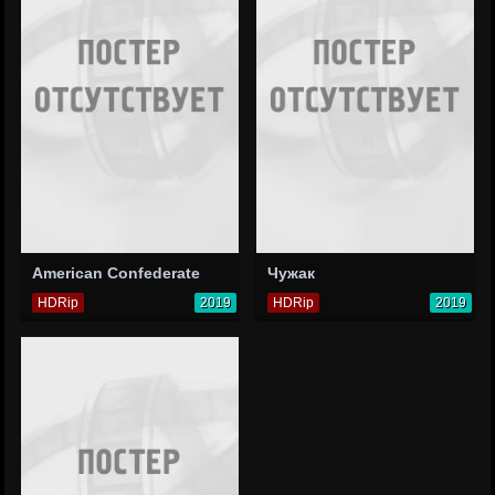
American Confederate
Чужак
HDRip
2019
HDRip
2019