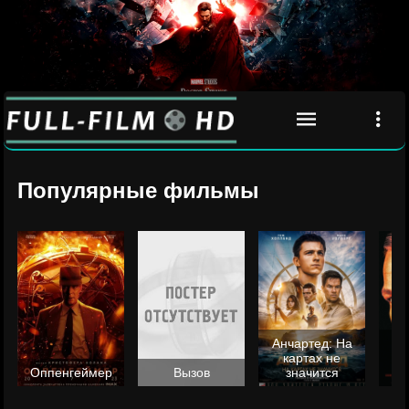
Популярные фильмы
Анчартед: На
картах не
ц
Оппенгеймер
Вызов
значится