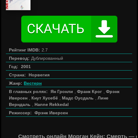
Рейтинг IMDB:
2.7
Перевод:
Дублированный
Год:
2001
Страна:
Норвегия
Жанр:
Вестерн
В главных ролях:
Ян Гронли
,
Франк Крог
,
Фрэнк
Иверсен
,
Кнут Хусебё
,
Мадс Оусдаль
,
Лине
Верндаль
,
Hanne Rekkedal
Режиссер:
Фрэнк Иверсен
Смотреть онлайн Морган Кейн: Смерть — 