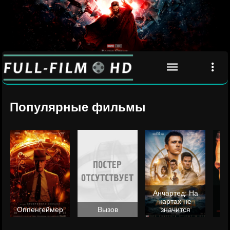
Популярные фильмы
Анчартед: На
картах не
ц
Оппенгеймер
Вызов
значится