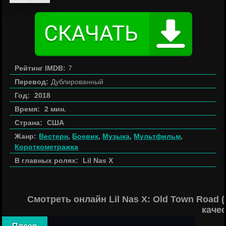
Рейтинг IMDB:
7
Перевод:
Дублированный
Год:
2018
Время:
2 мин.
Страна:
США
Жанр:
Вестерн
,
Боевик
,
Музыка
,
Мультфильм
,
Короткометражка
В главных ролях:
Lil Nas X
Смотреть онлайн Lil Nas X: Old Town Road (I
каче