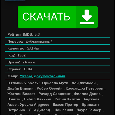
Рейтинг IMDB:
5.3
Перевод:
Дублированный
Качество:
SATRip
Год:
1982
Время:
74 мин.
Страна:
США
Жанр:
Ужасы
,
Документальный
В главных ролях:
Орнелла Мути
,
Дон Джонсон
,
Джейн Биркин
,
Робер Оссейн
,
Кассандра Петерсон
,
Жаклин Биссет
,
Ричард Сарджент
,
Филлис Дэвис
,
Вэнити
,
Сибил Даннинг
,
Робин Хилтон
,
Анджела
Амес
,
Урсула Андресс
,
Джоан Пратер
,
Бриджитт
Петронио
,
Уши Дигард
,
Шон Кенни
,
Лаура Гемсер
,