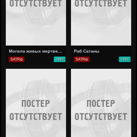
Могила живых мертвецов
Раб Сатаны
SATRip
1982
SATRip
1982