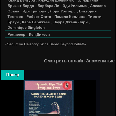
Клайд Вентура
,
Клаудия Дженнингс
,
Эллараино
,
Брижит Бардо
,
Барбара Ли
,
Эди Уильямс
,
Алессио
Орано
,
Иди Триподи
,
Лори Уолтерс
,
Виктория
Томпсон
,
Роберт Статс
,
Памела Коллинз
,
Тимоти
Браун
,
Кара Бёрджесс
,
Лаура Джейн Лири
,
Dominique Singleton
Режиссер:
Кен Диксон
«Seductive Celebrity Skins Bared Beyond Belief!»
Смотреть онлайн Знаменитые 
Плеер