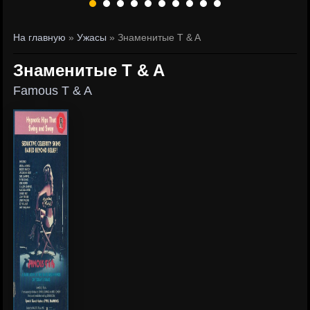
На главную
»
Ужасы
» Знаменитые T & A
Знаменитые T & A
Famous T & A