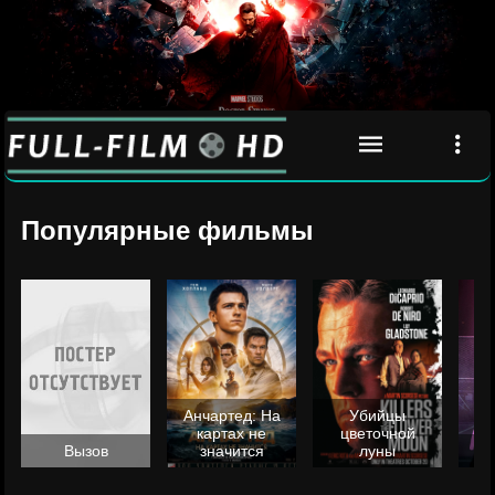
Популярные фильмы
Анчартед: На
Убийцы
картах не
цветочной
Вызов
значится
луны