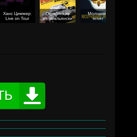
Ханс Циммер:
Ограбление
Молчание
Live on Tour
по-итальянски
ягнят
Та