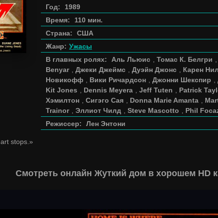
Год:
1989
Время:
110 мин.
Страна:
США
Жанр:
Ужасы
В главных ролях:
Аль Льюис
,
Томас К. Белгри
Benyar
,
Джеки Джеймс
,
Дуэйн Джонс
,
Карен Ни
Новикофф
,
Вики Ричардсон
,
Джонни Шекспир
,
Kit Jones
,
Dennis Meyera
,
Jeff Tuten
,
Patrick Tayl
Хэмилтон
,
Сигэго Сая
,
Donna Marie Amanta
,
Mar
Trainor
,
Эллиот Чилд
,
Steve Mascotto
,
Phil Foca
Режиссер:
Лен Энтони
art stops.»
Смотреть онлайн Жуткий дом в хорошем HD к