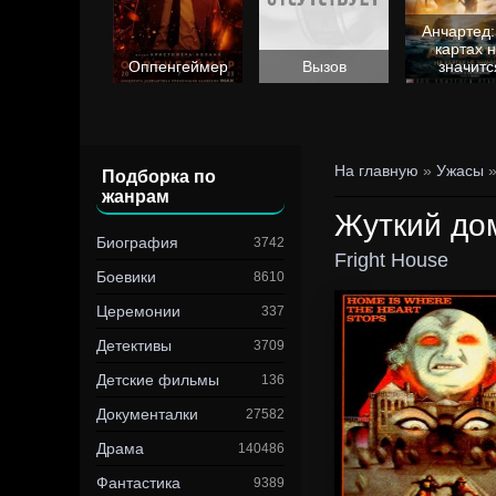
Анчартед:
картах 
Барби
Оппенгеймер
Вызов
значитс
На главную
»
Ужасы
Подборка по
жанрам
Жуткий до
Биография
3742
Fright House
Боевики
8610
Церемонии
337
Детективы
3709
Детские фильмы
136
Документалки
27582
Драма
140486
Фантастика
9389