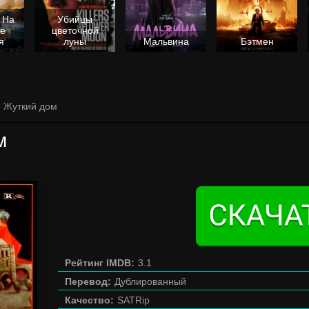
 На
Убийцы
не
цветочной
я
луны
Мальвина
Бэтмен
» Жуткий дом
м
Рейтинг IMDB:
3.1
Перевод:
Дублированный
Качество:
SATRip