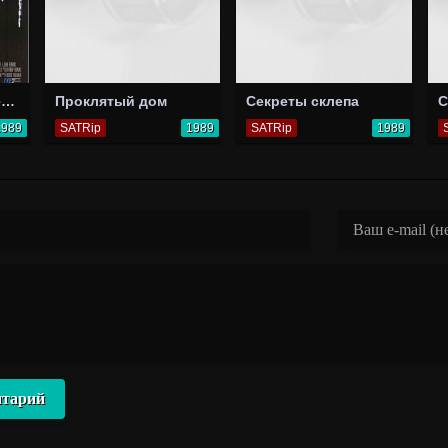
Тихая ночь, смертельная ночь 3: Лучше поберегись!
Проклятый дом
Секреты склепа
С
1989
SATRip
1989
SATRip
1989
нтарий