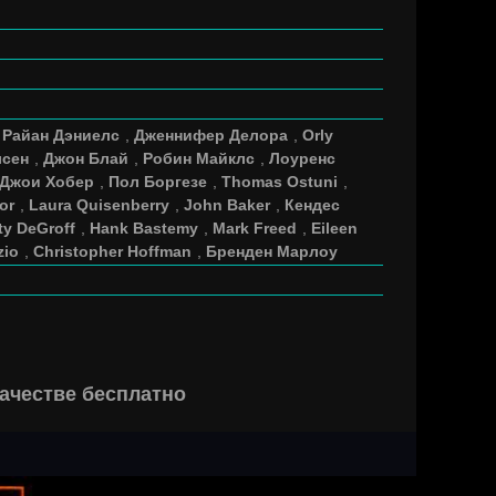
,
Райан Дэниелс
,
Дженнифер Делора
,
Orly
лсен
,
Джон Блай
,
Робин Майклс
,
Лоуренс
Джои Хобер
,
Пол Боргезе
,
Thomas Ostuni
,
or
,
Laura Quisenberry
,
John Baker
,
Кендес
ty DeGroff
,
Hank Bastemy
,
Mark Freed
,
Eileen
zio
,
Christopher Hoffman
,
Бренден Марлоу
ачестве бесплатно