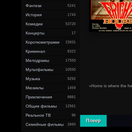
Фэнтези
5241
История
1743
Комедии
53720
Концерты
17
Короткометражки
15831
Криминал
8322
Мелодрамы
17550
Мультфильмы
10550
Музыка
9292
«Home is where the he
Мюзиклы
1459
Приключения
8881
Общие фильмы
12561
Реальное ТВ
96
Плеер
Семейные фильмы
2660