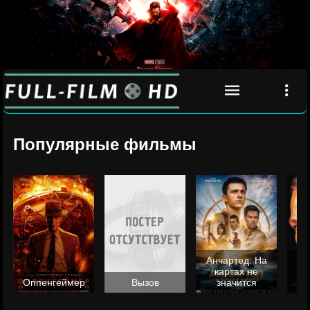
Популярные фильмы
Анчартед: На
картах не
ц
Оппенгеймер
Вызов
значится