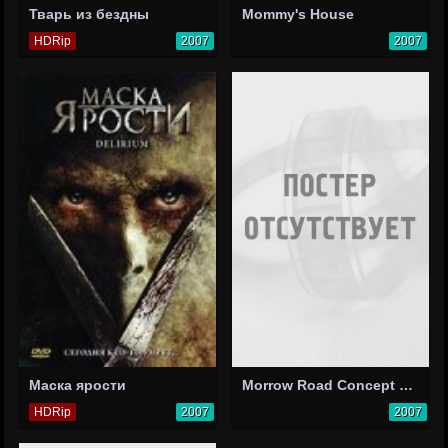
Тварь из бездны
Mommy's House
HDRip
2007
2007
Маска ярости
Morrow Road Concept Trailer 2
HDRip
2007
2007