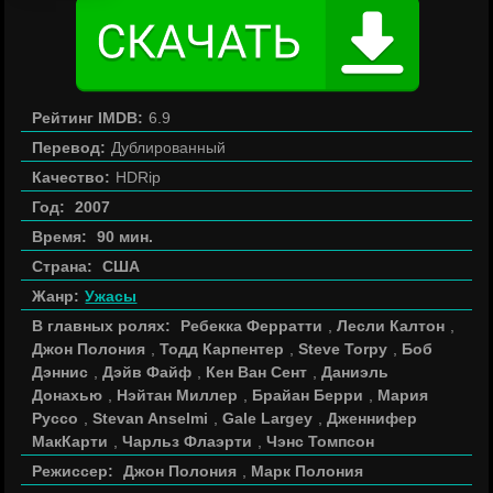
Рейтинг IMDB:
6.9
Перевод:
Дублированный
Качество:
HDRip
Год:
2007
Время:
90 мин.
Страна:
США
Жанр:
Ужасы
В главных ролях:
Ребекка Ферратти
,
Лесли Калтон
,
Джон Полония
,
Тодд Карпентер
,
Steve Torpy
,
Боб
Дэннис
,
Дэйв Файф
,
Кен Ван Сент
,
Даниэль
Донахью
,
Нэйтан Миллер
,
Брайан Берри
,
Мария
Руссо
,
Stevan Anselmi
,
Gale Largey
,
Дженнифер
МакКарти
,
Чарльз Флаэрти
,
Чэнс Томпсон
Режиссер:
Джон Полония
,
Марк Полония