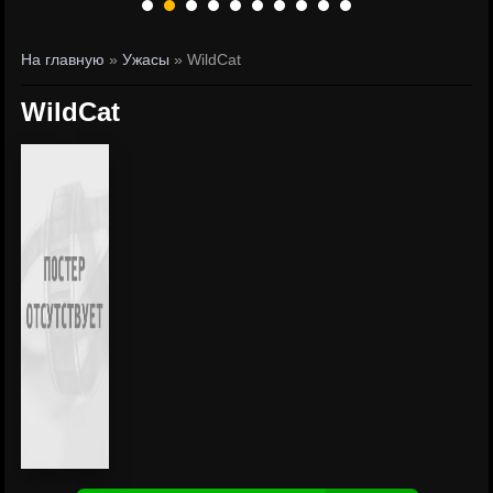
На главную
»
Ужасы
» WildCat
WildCat