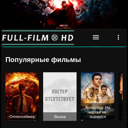
Популярные фильмы
Анчартед: На
картах не
ц
Оппенгеймер
Вызов
значится