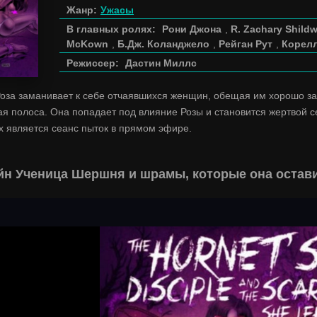
Жанр:
Ужасы
В главных ролях:
Рони Джона
,
R. Zachary Shild
McKown
,
Б.Дж. Коланджело
,
Рейган Рут
,
Корелл
Режиссер:
Дастин Миллс
оза заманивает к себе отчаявшихся женщин, обещая им хорошо за
ая полоса. Она попадает под влияние Розы и становится жертвой 
х является сеанс пыток в прямом эфире.
йн Ученица Шершня и шрамы, которые она остави