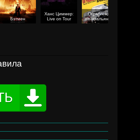
Ханс Циммер:
Ограбление
Мол
Бэтмен
Live on Tour
по-итальянски
я
авила