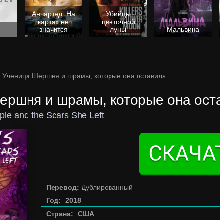
Анчартед: На
Убийцы
картах не
цветочной
значится
луны
Мальвина
» Ученица Шершня и шрамы, которые она оставила
ершня и шрамы, которые она ост
iple and the Scars She Left
Перевод:
Дублированный
Год:
2018
Страна:
США