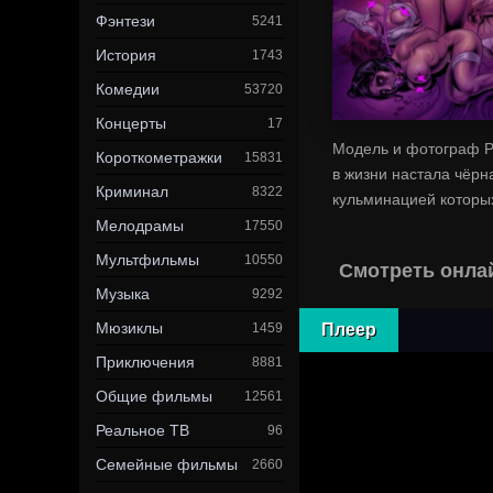
Фэнтези
5241
История
1743
Комедии
53720
Концерты
17
Модель и фотограф Р
Короткометражки
15831
в жизни настала чёрн
Криминал
8322
кульминацией которы
Мелодрамы
17550
Мультфильмы
10550
Смотреть онла
Музыка
9292
Мюзиклы
1459
Плеер
Приключения
8881
Общие фильмы
12561
Реальное ТВ
96
Семейные фильмы
2660