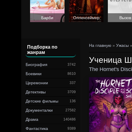
Барби
Оппенгеймер
Вызов
На главную
»
Ужасы
Подборка по
жанрам
Ученица Ш
Биография
3742
The Hornet's Disc
Боевики
8610
Церемонии
337
Детективы
3709
Детские фильмы
136
Документалки
27582
Драма
140486
Фантастика
9389