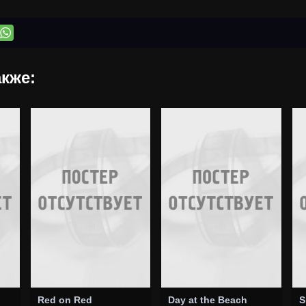
кже:
Red on Red
Day at the Beach
S