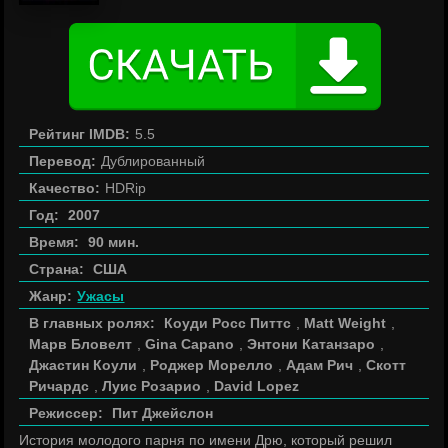
Рейтинг IMDB:
5.5
Перевод:
Дублированный
Качество:
HDRip
Год:
2007
Время:
90 мин.
Страна:
США
Жанр:
Ужасы
В главных ролях:
Коуди Росс Питтс
,
Matt Weight
,
Марв Бловелт
,
Gina Capano
,
Энтони Катанзаро
,
Джастин Коули
,
Роджер Морелло
,
Адам Рич
,
Скотт
Ричардс
,
Луис Розарио
,
David Lopez
Режиссер:
Пит Джейслон
История молодого парня по имени Дрю, который решил