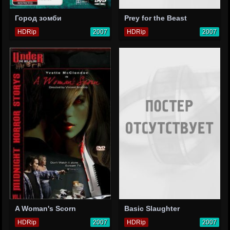
Город зомби
Prey for the Beast
HDRip
2007
HDRip
2007
A Woman's Scorn
Basic Slaughter
HDRip
2007
HDRip
2007