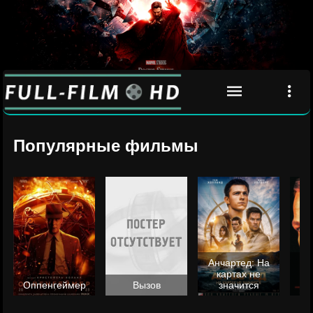
Популярные фильмы
Анчартед: На
картах не
ц
Оппенгеймер
Вызов
значится