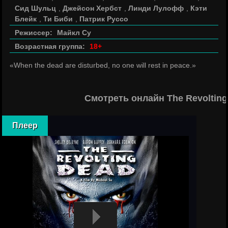
Сид Шульц
,
Джейсон Хербст
,
Линди Лулофф
,
Кэти
Блейк
,
Ти Биби
,
Патрик Руссо
Режиссер:
Майкл Су
Возрастная группа:
18+
«When the dead are disturbed, no one will rest in peace.»
Смотреть онлайн The Revoltin
Плеер