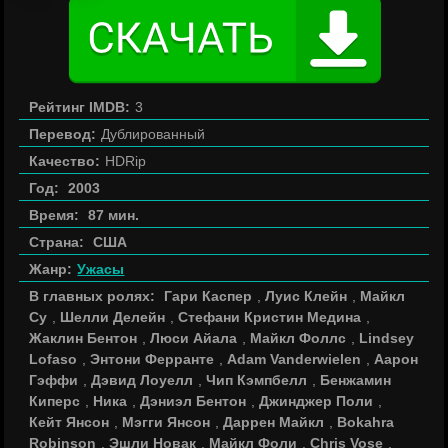
Рейтинг IMDB:
3
Перевод:
Дублированный
Качество:
HDRip
Год:
2003
Время:
87 мин.
Страна:
США
Жанр:
Ужасы
В главных ролях:
Гари Каспер
,
Луис Клейн
,
Майкл
Су
,
Шелли Делейн
,
Стефани Кристин Медина
,
Жаклин Бентон
,
Люси Айала
,
Майкл Фоллс
,
Lindsey
Lofaso
,
Энтони Ферранте
,
Adam Vanderwielen
,
Аарон
Гэффи
,
Дэвид Лоуелл
,
Чип Кэмпбелл
,
Бенжамин
Киперс
,
Ника
,
Дэниэл Бентон
,
Джинджер Поли
,
Кейт Янсон
,
Мэгги Янсон
,
Даррен Майкл
,
Bokahra
Robinson
,
Эшли Новак
,
Майкл Фоли
,
Chris Vose
,