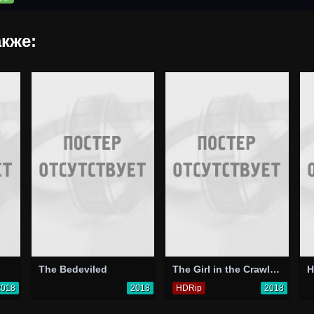
кже:
The Bedeviled
The Girl in the Crawlspace
H
2018
2018
HDRip
2018