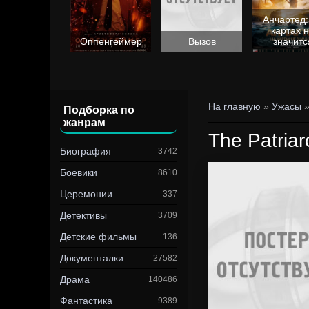
Анчартед:
картах 
Барби
Оппенгеймер
Вызов
значитс
На главную
»
Ужасы
»
Подборка по
жанрам
The Patriar
Биография
3742
Боевики
8610
Церемонии
337
Детективы
3709
Детские фильмы
136
Документалки
27582
Драма
140486
Фантастика
9389