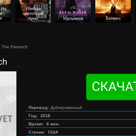
 На
Убийцы
не
цветочной
я
луны
Мальвина
Бэтмен
 The Patriarch
ch
Перевод:
Дублированный
Год:
2018
Время:
6 мин.
Страна:
США