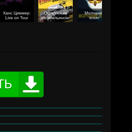
Ханс Циммер:
Ограбление
Молчание
Live on Tour
по-итальянски
ягнят
Та