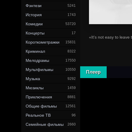
Фэнтези
5241
История
1743
Комедии
53720
Концерты
17
«It's not easy to leave 
Короткометражки
15831
Криминал
8322
Мелодрамы
17550
Мультфильмы
10550
Плеер
Музыка
9292
Мюзиклы
1459
Приключения
8881
Общие фильмы
12561
Реальное ТВ
96
Семейные фильмы
2660