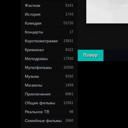
Фэнтези
5241
История
1743
Комедии
53720
Концерты
17
Короткометражки
15831
Криминал
8322
Плеер
Мелодрамы
17550
Мультфильмы
10550
Музыка
9292
Мюзиклы
1459
Приключения
8881
Общие фильмы
12561
Реальное ТВ
96
Семейные фильмы
2660