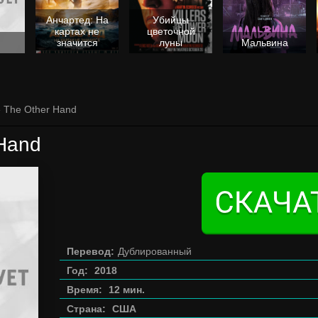
Анчартед: На
Убийцы
картах не
цветочной
значится
луны
Мальвина
» The Other Hand
Hand
Перевод:
Дублированный
Год:
2018
Время:
12 мин.
Страна:
США