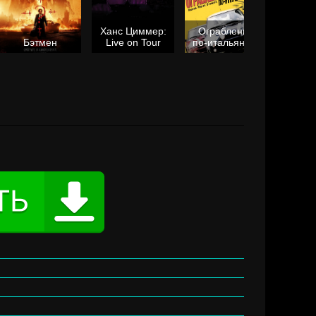
Ханс Циммер:
Ограбление
Мол
Бэтмен
Live on Tour
по-итальянски
я