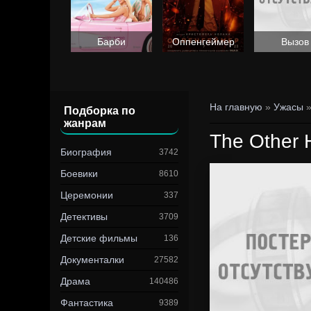
Барби
Оппенгеймер
Вызов
На главную
»
Ужасы
Подборка по
жанрам
The Other 
Биография
3742
Боевики
8610
Церемонии
337
Детективы
3709
Детские фильмы
136
Документалки
27582
Драма
140486
Фантастика
9389