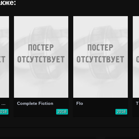
кже:
Daz Watches Found Footage
Complete Fiction
Flo
T
2018
2018
2018