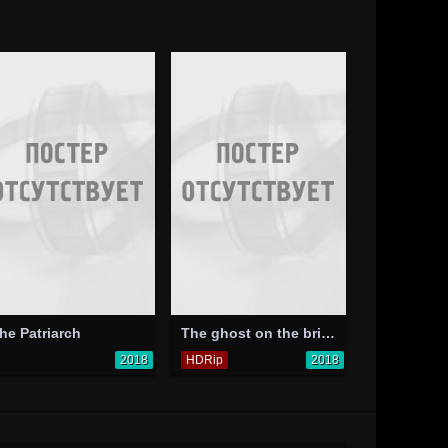
he Patriarch
The ghost on the bridge
2018
HDRip
2018