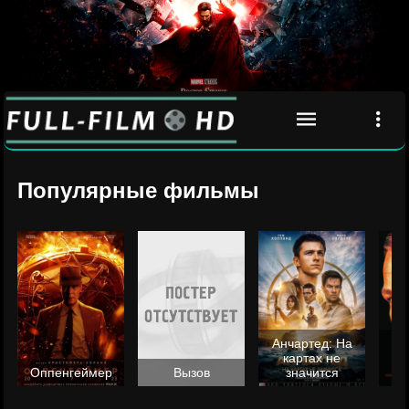
Популярные фильмы
Анчартед: На
картах не
ц
Оппенгеймер
Вызов
значится