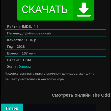
Рейтинг IMDB:
4.9
Перевод:
Дублированный
Качество:
HDRip
Год:
2018
Время:
107 мин.
Страна:
США
Жанр:
Ужасы
Надеясь выиграть приз в миллион долларов, женщина
решает участвовать в жестокой игре.
Смотреть онлайн The Odd
Плеер