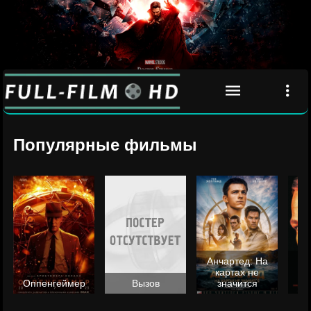
Популярные фильмы
Анчартед: На
картах не
ц
Оппенгеймер
Вызов
значится