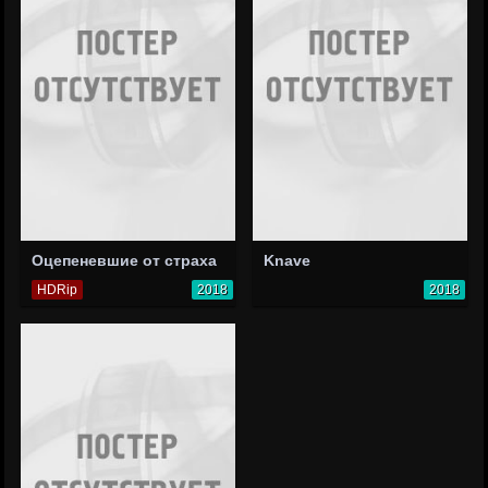
Оцепеневшие от страха
Knave
HDRip
2018
2018