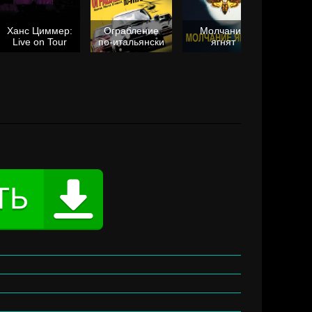
Ханс Циммер:
Ограбление
Молчание
Live on Tour
по-итальянски
ягнят
Та