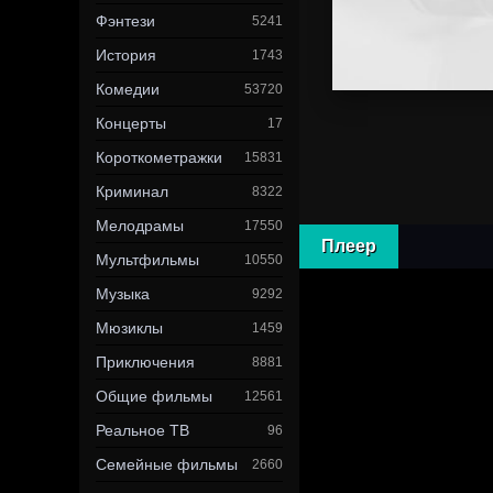
Фэнтези
5241
История
1743
Комедии
53720
Концерты
17
Короткометражки
15831
Криминал
8322
Мелодрамы
17550
Плеер
Мультфильмы
10550
Музыка
9292
Мюзиклы
1459
Приключения
8881
Общие фильмы
12561
Реальное ТВ
96
Семейные фильмы
2660