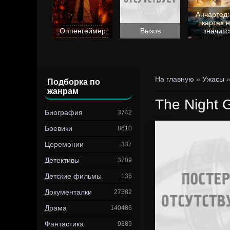
Анчартед:
картах 
Барби
Оппенгеймер
Вызов
значитс
На главную
»
Ужасы
»
Подборка по
жанрам
The Night 
Биография
3742
Боевики
8610
Церемонии
337
Детективы
3709
Детские фильмы
136
Документалки
27582
Драма
140486
Фантастика
9389