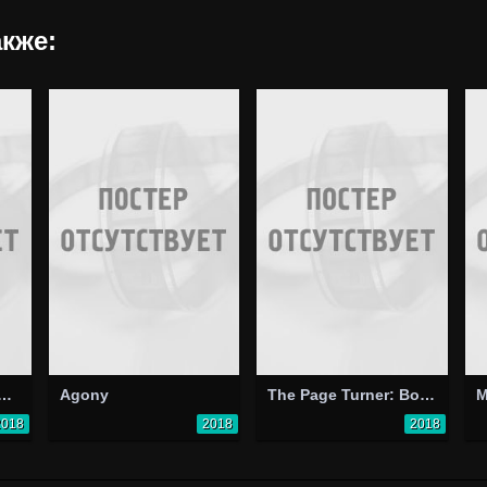
кже:
am Queen Campfire
Agony
The Page Turner: Book of Deceit
2018
2018
2018