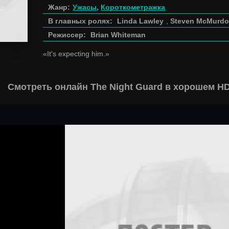
Жанр:
Ужасы
,
Короткометражка
В главных ролях:
Linda Lawley
,
Steven McMurdo
Режиссер:
Brian Whiteman
«It's expecting him.»
Смотреть онлайн The Night Guard в хорошем HD