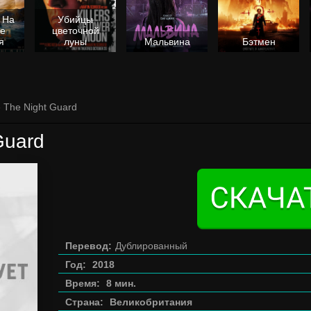
 На
Убийцы
не
цветочной
я
луны
Мальвина
Бэтмен
 The Night Guard
Guard
Перевод:
Дублированный
Год:
2018
Время:
8 мин.
Страна:
Великобритания