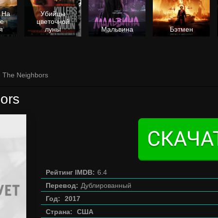
 На
Убийцы
не
цветочной
я
луны
Мальвина
Бэтмен
» The Neighbors
ors
Рейтинг IMDB:
6.4
Перевод:
Дублированный
Год:
2017
Страна:
США