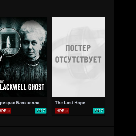
ризрак Блэквелла
The Last Hope
HDRip
2017
HDRip
2017