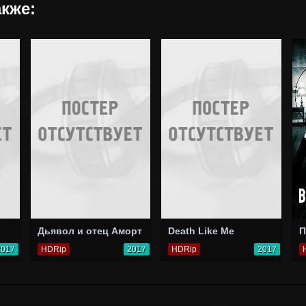
кже:
Дьявол и отец Аморт
Death Like Me
П
2017
HDRip
2017
HDRip
2017