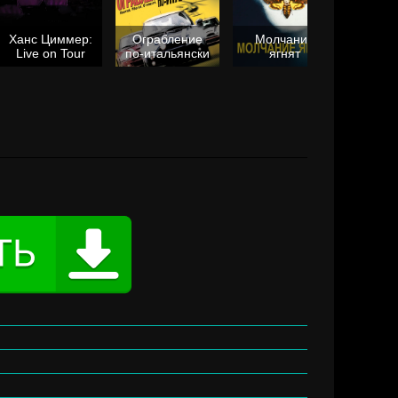
Ханс Циммер:
Ограбление
Молчание
Live on Tour
по-итальянски
ягнят
Та