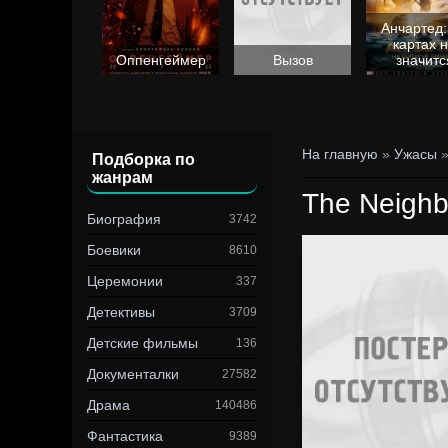
Анчартед:
картах 
Барби
Оппенгеймер
Вызов
значитс
На главную
»
Ужасы
Подборка по
жанрам
The Neighb
Биография
3742
Боевики
8610
Церемонии
337
Детективы
3709
Детские фильмы
136
Документалки
27582
Драма
140486
Фантастика
9389