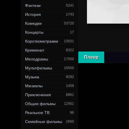
Фэнтези
5241
История
1743
Комедии
53720
Концерты
17
Короткометражки
15831
Криминал
8322
Плеер
Мелодрамы
17550
Мультфильмы
10550
Музыка
9292
Мюзиклы
1459
Приключения
8881
Общие фильмы
12561
Реальное ТВ
96
Семейные фильмы
2660