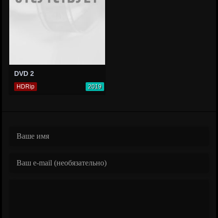
DVD 2
HDRip
2019