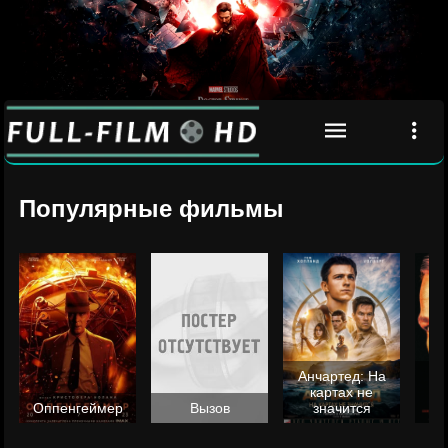
Популярные фильмы
Анчартед: На
картах не
ц
Оппенгеймер
Вызов
значится