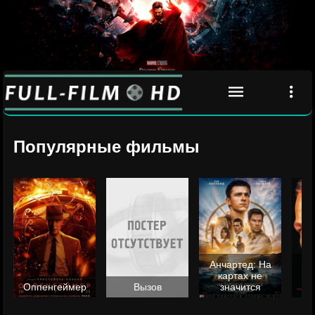
Популярные фильмы
Анчартед: На
картах не
ц
Оппенгеймер
Вызов
значится