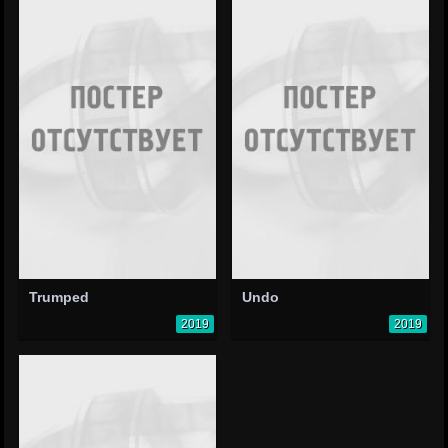
Trumped
Undo
2019
2019