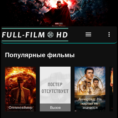
Популярные фильмы
Анчартед: На
картах не
ц
Оппенгеймер
Вызов
значится