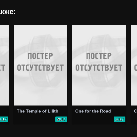
кже:
The Temple of Lilith
One for the Road
C
2017
2017
2017