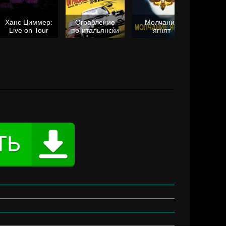
Ханс Циммер:
Ограбление
Молчание
Live on Tour
по-итальянски
ягнят
Та