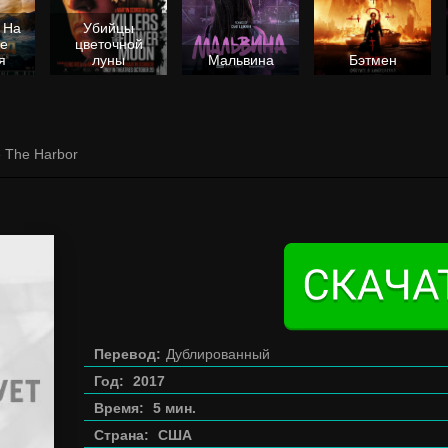
 На
Убийцы
не
цветочной
я
луны
Мальвина
Бэтмен
» The Harbor
Перевод:
Дублированный
Год:
2017
Время:
5 мин.
Страна:
США